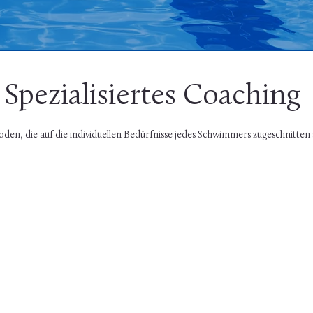
Teambildung
Spezialisiertes Coaching
oden, die auf die individuellen Bedürfnisse jedes Schwimmers zugeschnitten 
Autismusfreundlich
 Altersgruppen
Unterricht
lkommen
Spezialisierte Erfahrung i
r, Jugendliche, Erwachsene
Unterrichten von Kindern
enioren – jeder kann mit
Autismus unter Anwendu
tvertrauen schwimmen