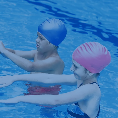
ivat
ung in kleinen
aining
ungen und