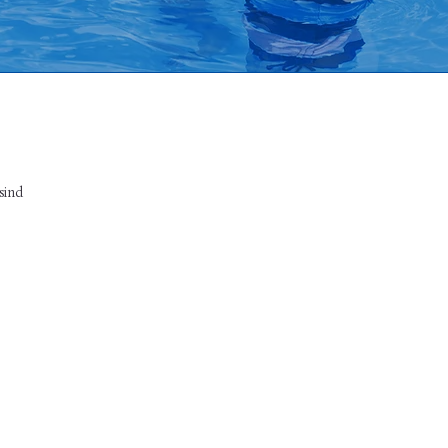
sind
er
Alle Leistungsstufen
Unterwasser- und
m
Beckenrandaufnahmen für
 mit
sofortiges Feedback zur Technik
ng