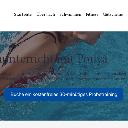
Startseite
Über mich
Schwimmen
Fitness
Gutscheine
nterricht mit Pouya
mmtraining für alle Altersgruppen und Leistungsstufen in Berlin. Ehemalige
portwissenschaften und Erfahrung im Unterrichten von Kindern mit Autismus
Buche ein kostenfreies 30-minütiges Probetraining