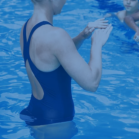
Vorteil
e
Gemeinsame Motivation und freu
Wettbewerb
Günstigerer Preis pro Person
lockeres, soziales Lernumfeld
flexible Terminplanung für dei
Gruppentraining anfragen