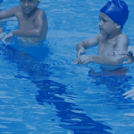
Grupp
engröß
en
ndschaftlicher
2-3
Halbpr
Personen
ne Gruppe
Mehr individuelle Betreu
Gruppen
7-10
Teamtr
Personen
Dynamische Gruppenüb