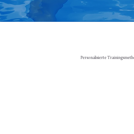
Personalisierte Trainingsmeth
Alle
Alle Leistungsstufen
wil
Von absoluten Anfängern bis
Kinde
hin zu fortgeschrittenen
und S
Schwimmern, die ihre Technik
Selbs