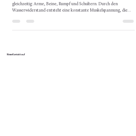
wissenschaftlich, nachhaltig & praxisnah
Beim Schwimmen arbeiten nahezu alle großen Muskelgruppen
gleichzeitig: Arme, Beine, Rumpf und Schultern. Durch den
Wasserwiderstand entsteht eine konstante Muskelspannung, die
deutlich mehr Energie verbraucht als viele Alltagsbewegungen. Je
nach Intensität und Körpergewicht werden etwa: 400–700 kcal pro
Stunde verbrannt bei intensivem Kraul- oder Intervalltraining sogar
mehr Damit liegt Schwimmen auf einem ähnlichen Niveau wie
Joggen oder Radfahren.
Nimm Kontakt auf