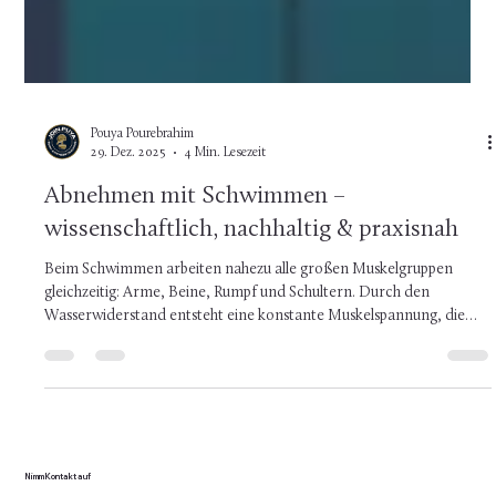
Pouya Pourebrahim
29. Dez. 2025
4 Min. Lesezeit
Abnehmen mit Schwimmen –
wissenschaftlich, nachhaltig & praxisnah
Beim Schwimmen arbeiten nahezu alle großen Muskelgruppen
gleichzeitig: Arme, Beine, Rumpf und Schultern. Durch den
Wasserwiderstand entsteht eine konstante Muskelspannung, die
deutlich mehr Energie verbraucht als viele Alltagsbewegungen. Je
nach Intensität und Körpergewicht werden etwa: 400–700 kcal pro
Stunde verbrannt bei intensivem Kraul- oder Intervalltraining sogar
mehr Damit liegt Schwimmen auf einem ähnlichen Niveau wie