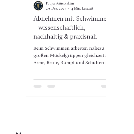
Pouya Pourebrahim
29. Dez. 2025
4 Min. Lesezeit
Abnehmen mit Schwimmen
– wissenschaftlich,
nachhaltig & praxisnah
Beim Schwimmen arbeiten nahezu alle
großen Muskelgruppen gleichzeitig:
Arme, Beine, Rumpf und Schultern.
Durch den Wasserwiderstand
entsteht eine konstante
Muskelspannung, die deutlich mehr
Energie verbraucht als viele
Alltagsbewegungen. Je nach
Intensität und Körpergewicht werden
etwa: 400–700 kcal pro Stunde
verbrannt bei intensivem Kraul- oder
Intervalltraining sogar mehr Damit