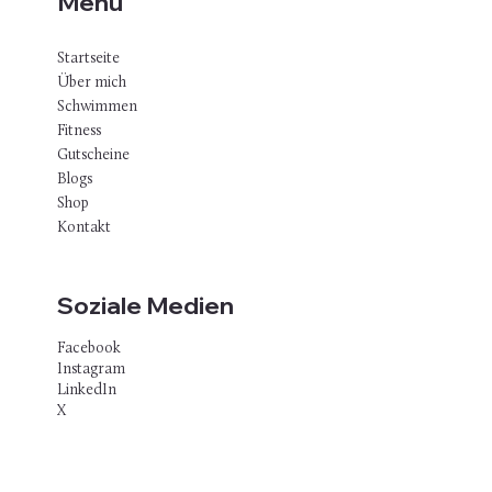
Menu
liegt Schwimmen auf einem ähnlichen
Niveau wie Joggen oder Radfahren.
Startseite
Über mich
Schwimmen
Fitness
Gutscheine
Blogs
Shop
Kontakt
Soziale Medien
Facebook
Instagram
LinkedIn
X